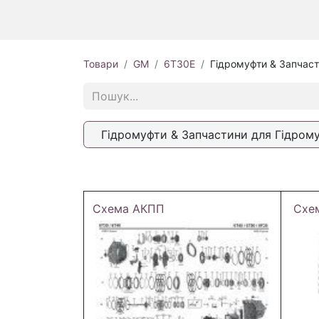
Товари
GM
6T30E
Гідромуфти & Запчаст
Гідромуфти & Запчастини для Гідром
Схема АКПП
Схе