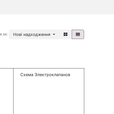
Нові надходження
и за:
Схема Электроклапанов