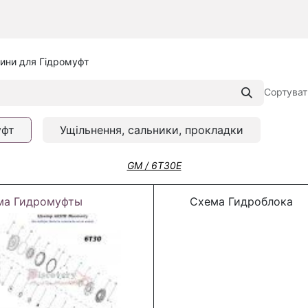
ини для Гідромуфт
Сортуват
уфт
Ущільнення, сальники, прокладки
GM / 6T30E
ма Гидромуфты
Схема Гидроблока