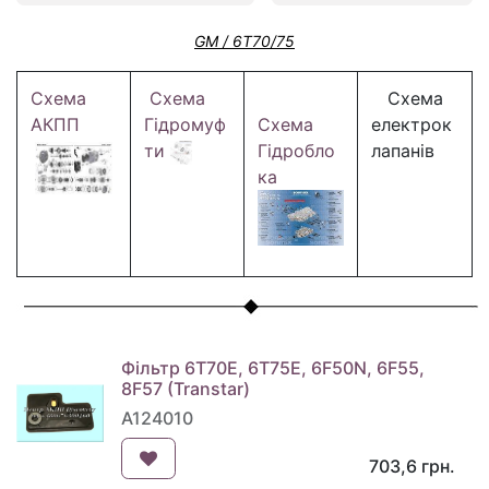
GM / 6T70/75
Схема
Схема
Схема
АКПП
Гідромуф
Схема
електрок
ти
Гідробло
лапанів
ка
Фільтр 6T70E, 6T75E, 6F50N, 6F55,
8F57 (Transtar)
A124010
703,6
грн.