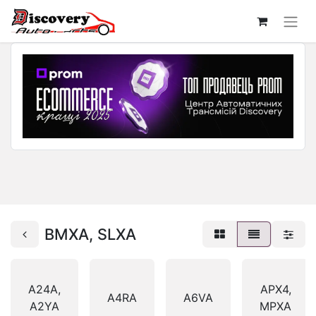
BMXA, SLXA
A24A,
APX4,
A4RA
A6VA
A2YA
MPXA