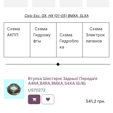
Civic Exc. GX, HX (01-05) BMXA, SLXA
Схема
Схема
Схема
АКПП
Гидрому
Схема
Электрок
фты
Гидробло
лапанов
ка
Втулка Шестерні Задньої Передачі
A4RA,B4RA,BMXA,S4XA (Б/В)
US70272
541,2
грн.