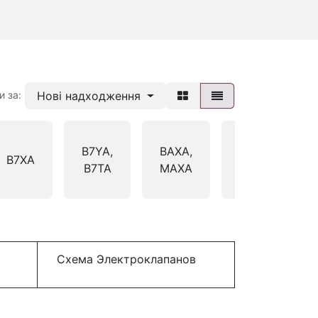
Нові надходження
и за:
B7YA,
BAXA,
BDRA,
B7XA
B7TA
MAXA
S4RA
Схема Электроклапанов