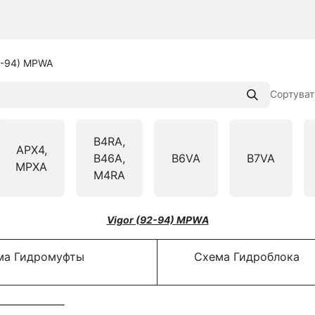
2-94) MPWA
Сортуват
B4RA,
APX4,
B46A,
B6VA
B7VA
MPXA
M4RA
Vigor (92-94) MPWA
а Гидромуфты
Схема Гидроблока