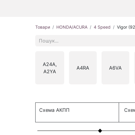
Товари
HONDA/ACURA
4 Speed
Vigor (9
A24A,
A4RA
A6VA
A2YA
Схема АКПП
Схем