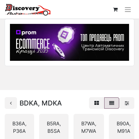
BDKA, MDKA
B36A,
B5RA,
B7WA,
B90A,
P36A
B5SA
M7WA
M91A