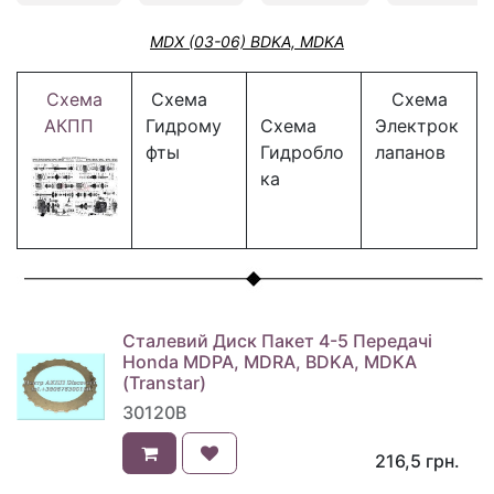
MDX (03-06) BDKA, MDKA
Схема
Схема
Схема
АКПП
Гидрому
Схема
Электрок
фты
Гидробло
лапанов
ка
Сталевий Диск Пакет 4-5 Передачі
Honda MDPA, MDRA, BDKA, MDKA
(Transtar)
30120B
216,5
грн.