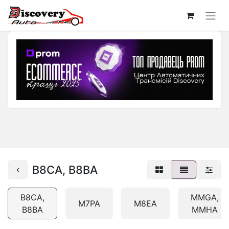
B8CA, B8BA
B8CA,
MMGA,
M7PA
M8EA
B8BA
MMHA