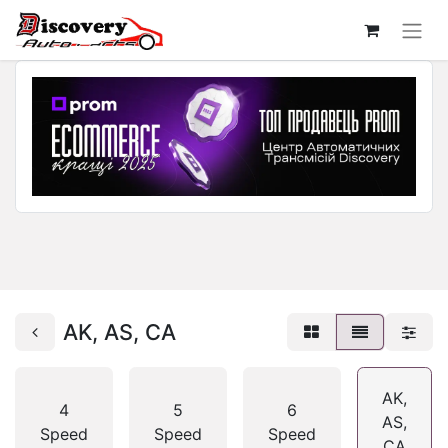
AK, AS, CA
AK,
4
5
6
AS,
Speed
Speed
Speed
CA