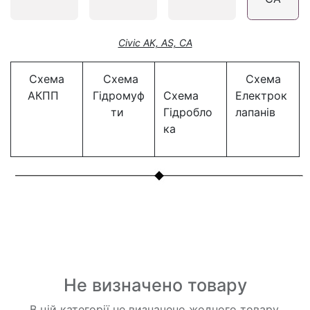
Civic AK, AS, CA
Схема
Схема
Схема
АКПП
Гідромуф
Схема
Електрок
ти
Гідробло
лапанів
ка
Не визначено товару
В цій категорії не визначено жодного товару.