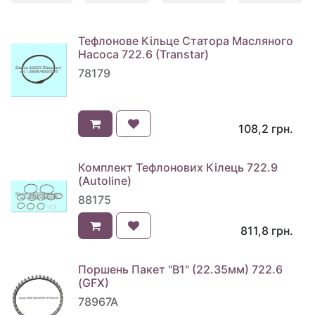
Тефлонове Кільце Статора Масляного
Насоса 722.6 (Transtar)
78179
108,2
грн.
Комплект Тефлонових Кілець 722.9
(Autoline)
88175
811,8
грн.
Поршень Пакет "B1" (22.35мм) 722.6
(GFX)
78967A