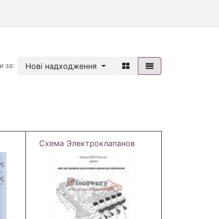
Нові надходження
и за:
Схема Электроклапанов