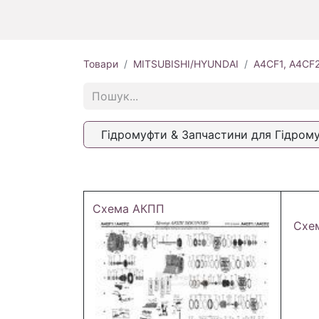
Товари
MITSUBISHI/HYUNDAI
A4CF1, A4CF
Гідромуфти & Запчастини для Гідром
Схема АКПП
Схе