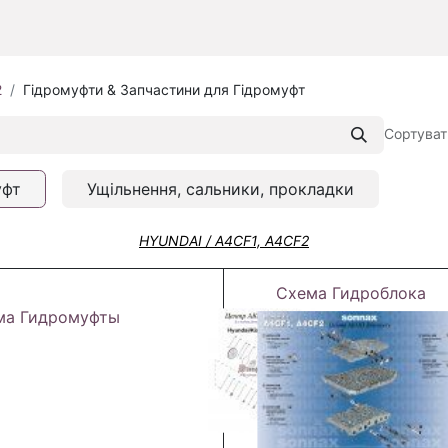
2
Гідромуфти & Запчастини для Гідромуфт
Сортуват
уфт
Ущільнення, сальники, прокладки
HYUNDAI / A4CF1, A4CF2
Схема Гидроблока
ма Гидромуфты