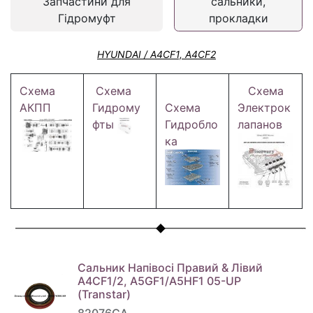
Запчастини для
сальники,
Гідромуфт
прокладки
HYUNDAI / A4CF1, A4CF2
Схема
Схема
Схема
АКПП
Гидрому
Схема
Электрок
фты
Гидробло
лапанов
ка
Сальник Напівосі Правий & Лівий
A4CF1/2, A5GF1/A5HF1 05-UP
(Transtar)
82076CA