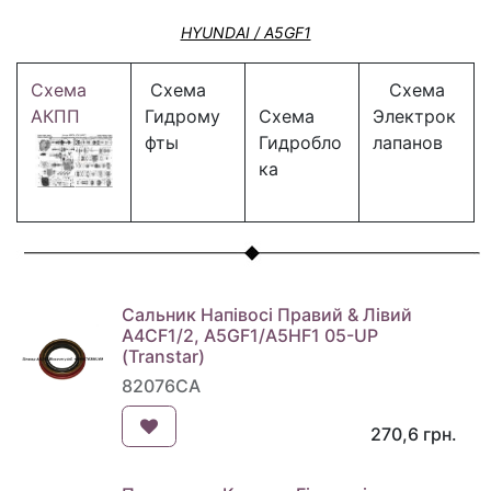
HYUNDAI / A5GF1
Схема
Схема
Схема
АКПП
Гидрому
Схема
Электрок
фты
Гидробло
лапанов
ка
Сальник Напівосі Правий & Лівий
A4CF1/2, A5GF1/A5HF1 05-UP
(Transtar)
82076CA
270,6
грн.