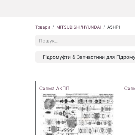
Товари
MITSUBISHI/HYUNDAI
A5HF1
Гідромуфти & Запчастини для Гідром
Схема АКПП
Схе