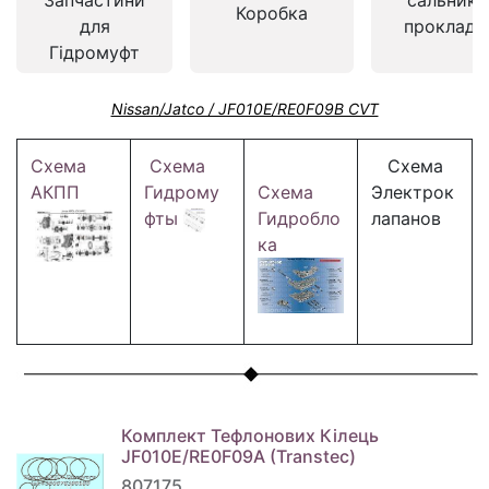
Запчастини
сальники
Коробка
для
прокладк
Гідромуфт
Nissan/Jatco / JF010E/RE0F09B CVT
Схема
Схема
Схема
АКПП
Гидрому
Схема
Электрок
фты
Гидробло
лапанов
ка
Комплект Тефлонових Кілець
JF010E/RE0F09A (Transtec)
807175