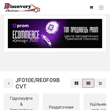
JF010E/RE0F09B
CVT
Гідромуфти
&
Ущільненн
Раздаточная