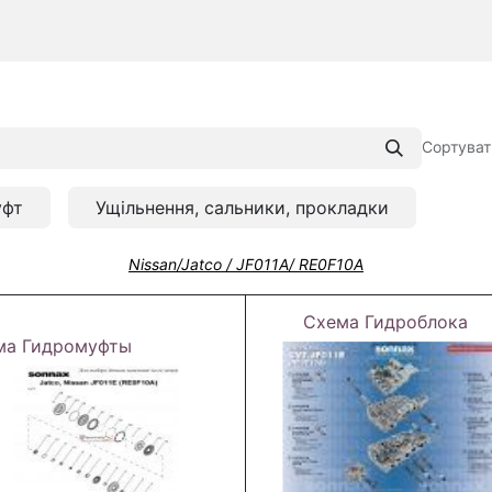
Сортуват
уфт
Ущільнення, сальники, прокладки
Nissan/Jatco / JF011A/ RE0F10A
Схема Гидроблока
ма Гидромуфты