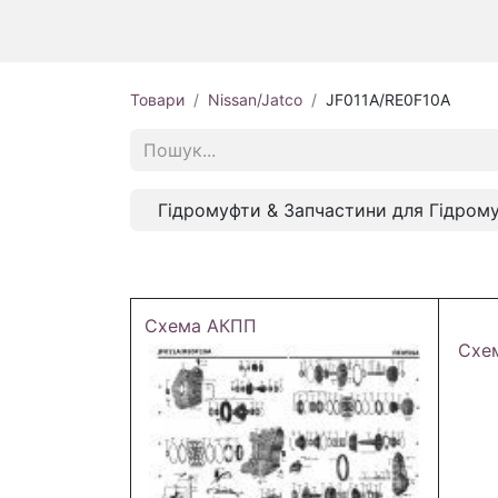
Товари
Nissan/Jatco
JF011A/RE0F10A
Гідромуфти & Запчастини для Гідром
Схема АКПП
Схе