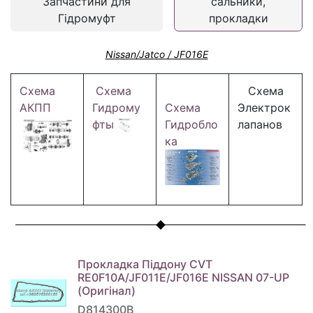
Запчастини для
сальники,
Гідромуфт
прокладки
Nissan/Jatco / JF016E
Схема
Схема
Схема
АКПП
Гидрому
Схема
Электрок
фты
Гидробло
лапанов
ка
Прокладка Піддону CVT
RE0F10A/JF011E/JF016E NISSAN 07-UP
(Оригінал)
D814300B