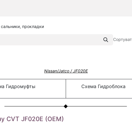
 сальники, прокладки
Сортуват
Nissan/Jatco / JF020E
а Гидромуфты
Схема Гидроблока
ну CVT JF020E (OEM)