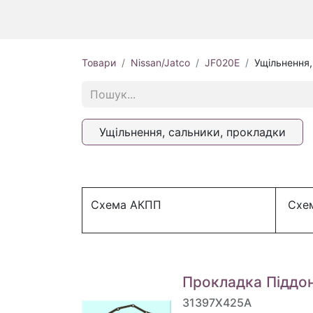
Товари
Nissan/Jatco
JF020E
Ущільнення,
Ущільнення, сальники, прокладки
Схема АКПП
Схем
Прокладка Піддо
31397X425A