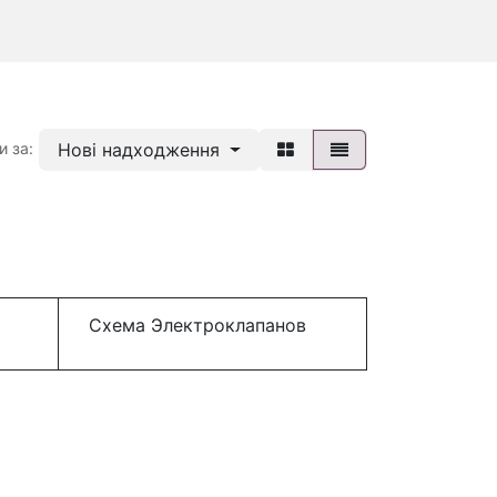
Нові надходження
и за:
Схема Электроклапанов