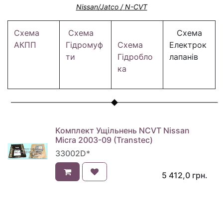
Nissan/Jatco /
N-CVT
Схема
Схема
Схема
АКПП
Гідромуф
Схема
Електрок
ти
Гідробло
лапанів
ка
Комплект Ущільнень NCVT Nissan
Micra 2003-09 (Transtec)
33002D*
5 412,0
грн.