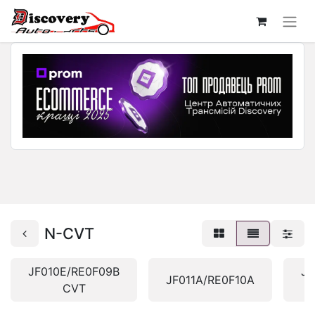
N-CVT
JF010E/RE0F09B
JF
JF011A/RE0F10A
CVT