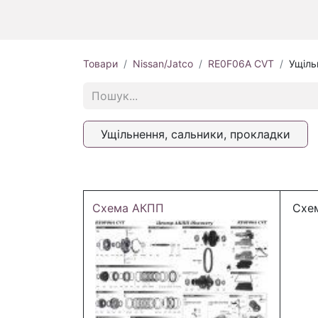
Товари
Nissan/Jatco
RE0F06A CVT
Ущіль
Ущільнення, сальники, прокладки
Схема АКПП
Схем