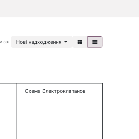
Нові надходження
и за:
Схема Электроклапанов