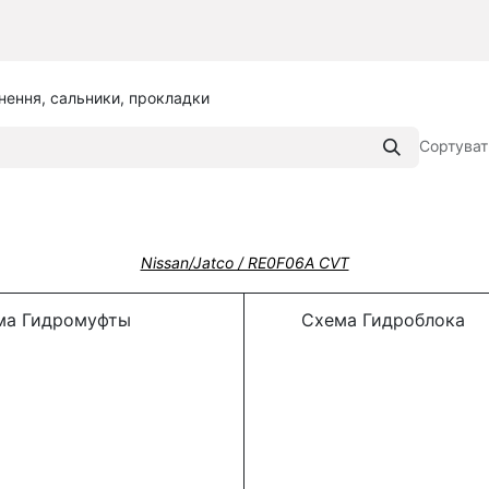
нення, сальники, прокладки
Сортуват
Nissan/Jatco / RE0F06A CVT
а Гидромуфты
Схема Гидроблока