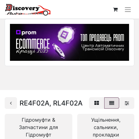
RE4F02A, RL4F02A
Гідромуфти &
Ущільнення,
Запчастини для
сальники,
Гідромуфт
прокладки