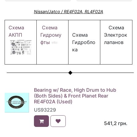
Nissan/Jatco / RE4F02A, RL4F02A
Схема
Схема
Схема
АКПП
Гидрому
Схема
Электрок
фты
Гидробло
лапанов
ка
Bearing w/ Race, High Drum to Hub
(Both Sides) & Front Planet Rear
RE4F02A (Used)
US93229
541,2
грн.