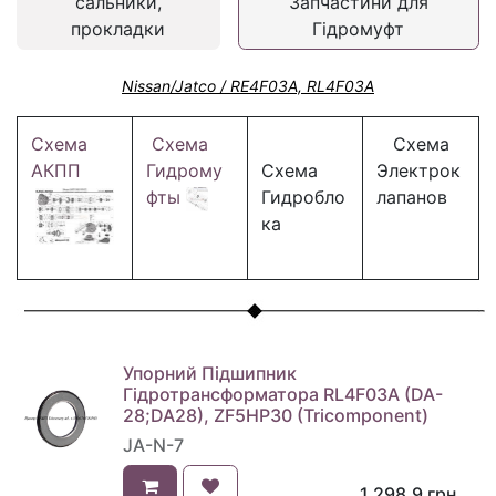
сальники,
Запчастини для
прокладки
Гідромуфт
Nissan/Jatco / RE4F03A, RL4F03A
Схема
Схема
Схема
АКПП
Гидрому
Схема
Электрок
фты
Гидробло
лапанов
ка
Упорний Підшипник
Гідротрансформатора RL4F03A (DA-
28;DA28), ZF5HP30 (Tricomponent)
JA-N-7
1 298,9
грн.