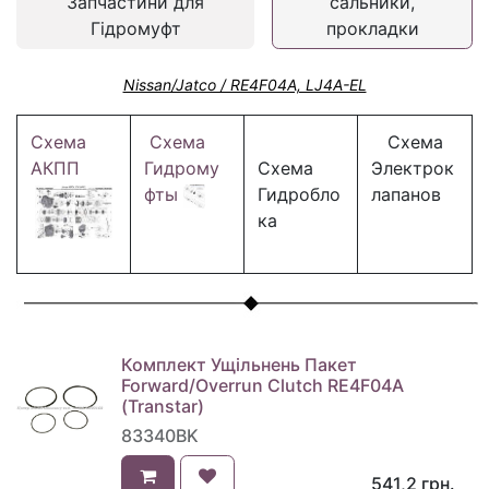
Запчастини для
сальники,
Гідромуфт
прокладки
Nissan/Jatco / RE4F04A, LJ4A-EL
Схема
Схема
Схема
АКПП
Гидрому
Схема
Электрок
фты
Гидробло
лапанов
ка
Комплект Ущільнень Пакет
Forward/Overrun Clutch RE4F04A
(Transtar)
83340BK
541,2
грн.