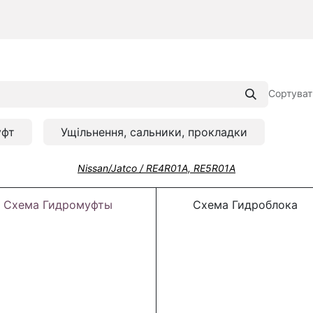
Сортуват
уфт
Ущільнення, сальники, прокладки
Nissan/Jatco / RE4R01A, RE5R01A
Схема Гидромуфты
Схема Гидроблока