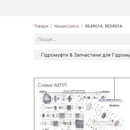
Товари
Nissan/Jatco
RE4R01A, RE5R01A
Гідромуфти & Запчастини для Гідром
Схема АКПП