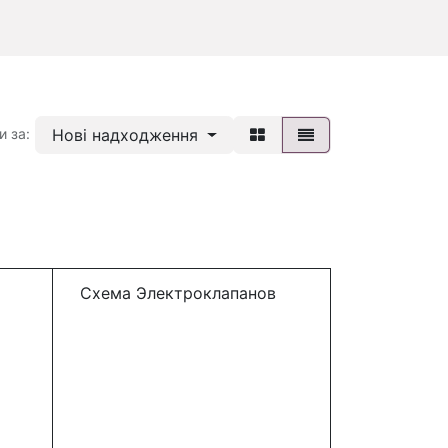
Нові надходження
и за:
Схема Электроклапанов