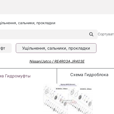
ільнення, сальники, прокладки
Сортуват
уфт
Ущільнення, сальники, прокладки
Nissan/Jatco / RE4R03A,JR403E
Схема Гидроблока
ма Гидромуфты