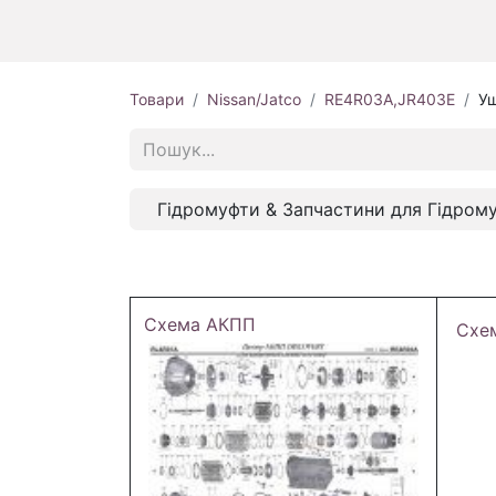
Товари
Nissan/Jatco
RE4R03A,JR403E
Ущ
Гідромуфти & Запчастини для Гідром
Схема АКПП
Схе