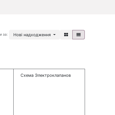
Нові надходження
и за:
Схема Электроклапанов