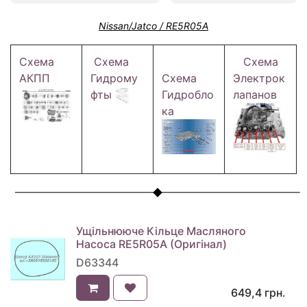
Nissan/Jatco / RE5R05A
Схема
Схема
Схема
АКПП
Гидрому
Схема
Электрок
фты
Гидробло
лапанов
ка
Ущільнююче Кільце Масляного
Насоса RE5R05A (Оригінал)
D63344
649,4
грн.