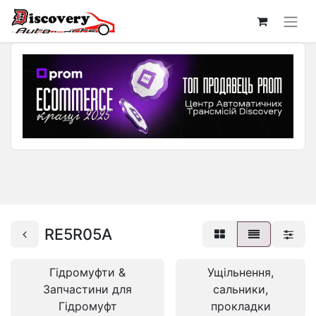
RE5R05A
Гідромуфти &
Ущільнення,
Запчастини для
сальники,
Гідромуфт
прокладки