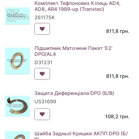
Комплект Тефлонових Кілець AD4,
AD8, AR4 1989-up (Transtec)
261175K
811,8
грн.
Підшипник Маточини Пакет 'E2'
DPO/AL4
D31231
811,8
грн.
Защита Диференціала DPO (Б/В)
US31699
108,2
грн.
Шайба Задньої Кришки АКПП DPO (Б/