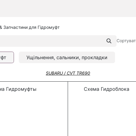
& Запчастини для Гідромуфт
Сортуват
уфт
Ущільнення, сальники, прокладки
SUBARU / CVT TR690
а Гидромуфты
Схема Гидроблока