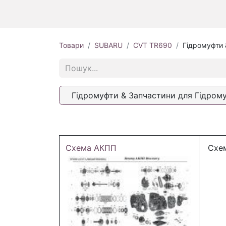
Товари
SUBARU
CVT TR690
Гідромуфти 
Гідромуфти & Запчастини для Гідром
Схема АКПП
Схем