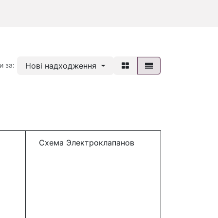
Нові надходження
и за:
Схема Электроклапанов