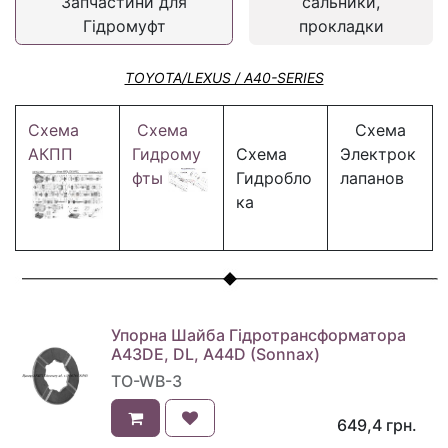
Запчастини для
сальники,
Гідромуфт
прокладки
TOYOTA/LEXUS / A40-SERIES
Схема
Схема
Схема
АКПП
Гидрому
Схема
Электрок
фты
Гидробло
лапанов
ка
Упорна Шайба Гідротрансформатора
A43DE, DL, A44D (Sonnax)
TO-WB-3
649,4
грн.