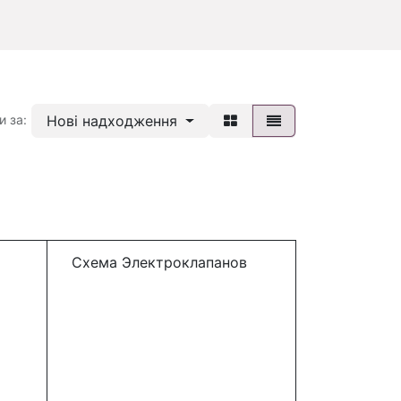
Нові надходження
и за:
Схема Электроклапанов