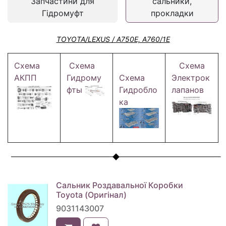
Запчастини для
сальники,
Гідромуфт
прокладки
TOYOTA/LEXUS / A750E, A760/1E
Схема
Схема
Схема
АКПП
Гидрому
Схема
Электрок
фты
Гидробло
лапанов
ка
Сальник Роздавальної Коробки
Toyota (Оригінал)
9031143007