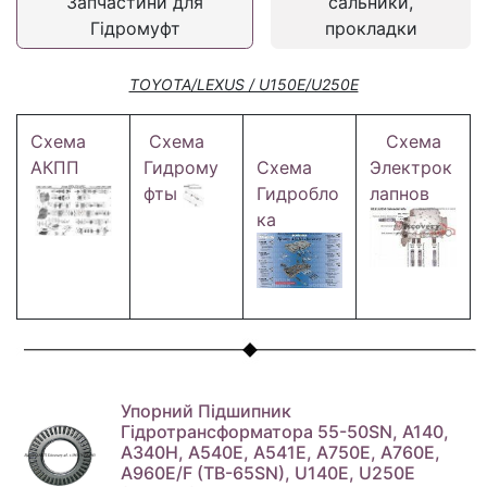
Запчастини для
сальники,
Гідромуфт
прокладки
TOYOTA/LEXUS / U150E/U250E
Схема
Схема
Схема
АКПП
Гидрому
Схема
Электрок
фты
Гидробло
лапнов
ка
Упорний Підшипник
Гідротрансформатора 55-50SN, A140,
A340H, A540E, A541E, A750E, A760E,
A960E/F (TB-65SN), U140E, U250E