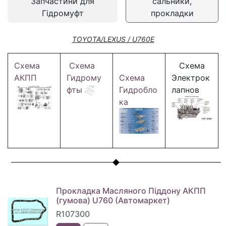
Запчастини для
сальники,
Гідромуфт
прокладки
TOYOTA/LEXUS / U760E
Схема
Схема
Схема
АКПП
Гидрому
Схема
Электрок
фты
Гидробло
лапнов
ка
Прокладка Масляного Піддону АКПП
(гумова) U760 (Автомаркет)
R107300