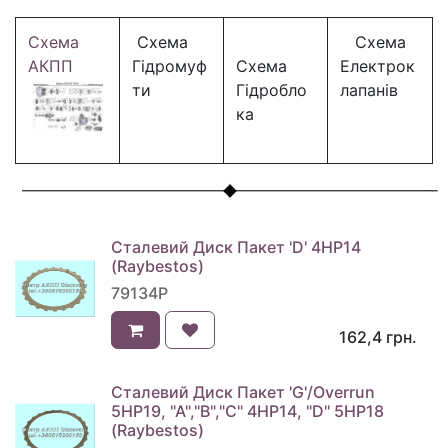
Схема
Схема
Схема
АКПП
Гідромуф
Схема
Електрок
ти
Гідробло
лапанів
ка
Сталевий Диск Пакет 'D' 4HP14
(Raybestos)
79134P
162,4
грн.
Сталевий Диск Пакет 'G'/Overrun
5HP19, "A","B","C" 4HP14, "D" 5HP18
(Raybestos)