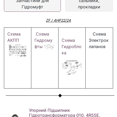
Запчастини для
сальники,
Гідромуфт
прокладки
ZF / 4HP22/24
Схема
Схема
Схема
АКПП
Гидрому
Схема
Электрок
фты
Гидробло
лапанов
ка
Упорний Підшипник
Гідротрансформатора 010, 4R55E,