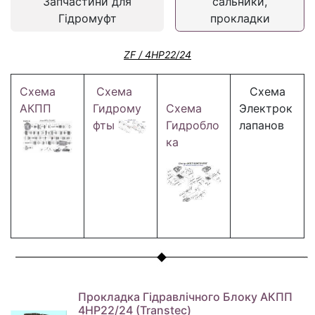
Запчастини для
сальники,
Гідромуфт
прокладки
ZF / 4HP22/24
Схема
Схема
Схема
АКПП
Гидрому
Схема
Электрок
фты
Гидробло
лапанов
ка
Прокладка Гідравлічного Блоку АКПП
4HP22/24 (Transtec)