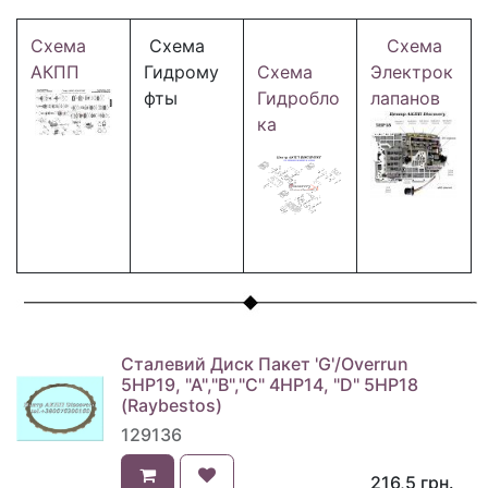
Схема
Схема
Схема
АКПП
Гидрому
Схема
Электрок
фты
Гидробло
лапанов
ка
Сталевий Диск Пакет 'G'/Overrun
5HP19, "A","B","C" 4HP14, "D" 5HP18
(Raybestos)
129136
216,5
грн.