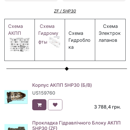
ZF / 5HP30
Схема
Схема
Схема
АКПП
Гидрому
Схема
Электрок
Гидробло
лапанов
фты
ка
Корпус АКПП 5HP30 (Б/В)
US159760
3 788,4
грн.
Прокладка Гідравлічного Блоку АКПП
5HP30 (ZF)