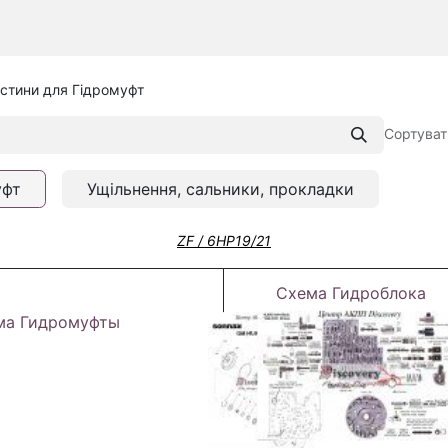
стини для Гідромуфт
Сортуват
уфт
Ущільнення, сальники, прокладки
ZF / 6HP19/21
Схема Гидроблока
ма Гидромуфты