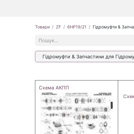
Товари
ZF
6HP19/21
Гідромуфти & Запча
Гідромуфти & Запчастини для Гідром
Схема АКПП
Схе