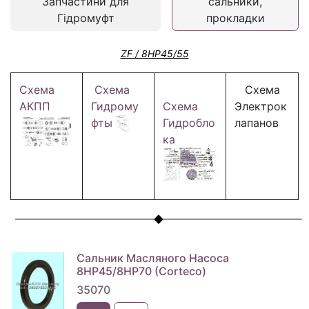
Запчастини для
сальники,
Гідромуфт
прокладки
ZF / 8HP45/55
Схема
Схема
Схема
АКПП
Гидрому
Схема
Электрок
фты
Гидробло
лапанов
ка
Сальник Масляного Насоса
8HP45/8HP70 (Corteco)
35070