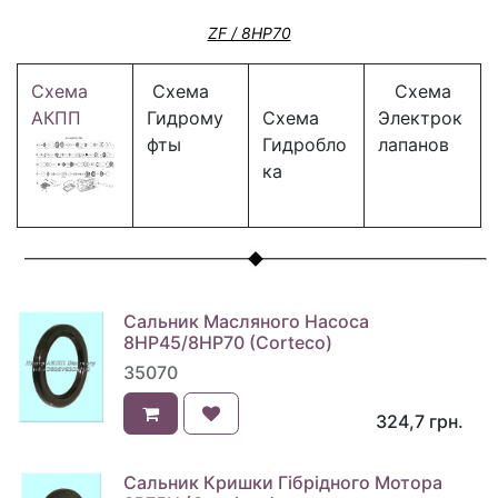
ZF / 8HP70
Схема
Схема
Схема
АКПП
Гидрому
Схема
Электрок
фты
Гидробло
лапанов
ка
Сальник Масляного Насоса
8HP45/8HP70 (Corteco)
35070
324,7
грн.
Сальник Кришки Гібрідного Мотора