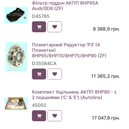
Фільтр-піддон АКПП 8HP95A
Audi/0D6 (ZF)
D45765
8 388,6
грн.
Планетарний Редуктор 'P3' (4
Планетки)
8HP65/8HP70/8HP75/8HP90 (ZF)
D35584CA
11 365,2
грн.
Комплект Ущільнень АКПП 8HP90 - з
2 поршнями ('C' & 'E') (Autoline)
45002
17 047,8
грн.