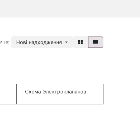
Нові надходження
и за:
Схема Электроклапанов