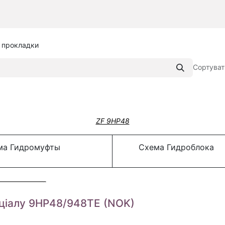
, прокладки
Сортуват
ZF 9HP48
а Гидромуфты
Схема Гидроблока
ціалу 9HP48/948TE (NOK)