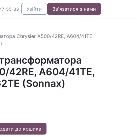
Увійти
Зв'язатися з нами
47-55-33
атора Chrysler A500/42RE, A604/41TE,
)
отрансформатора
0/42RE, A604/41TE,
62TE (Sonnax)
одати до кошика