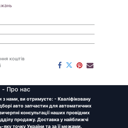
ажань
ення коштів
і
y
- Про нас
з нами, ви отримуєте: - Кваліфіковану
дборі авто запчастин для автоматичних
 вичерпні консультації наших провідних
відділу продажу. Доставка у найближчі
ь-яку точку України та за її межами.