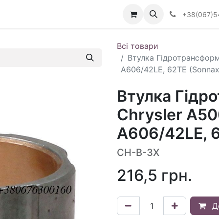
Визначити тип АКПП
+38(067)5
Всі товари
Втулка Гідротрансформ
A606/42LE, 62TE (Sonnax
Втулка Гідр
Chrysler A50
A606/42LE, 
CH-B-3X
216,5
грн.
Д