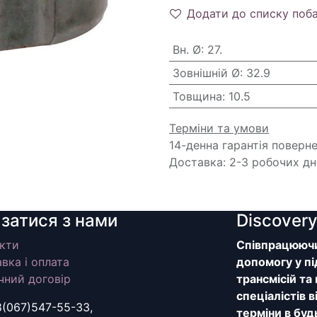
Додати до списку поб
Вн. Ø
:
27.
Зовнішній Ø
:
32.9
Товщина
:
10.5
Терміни та умови
14-денна гарантія поверн
Доставка: 2-3 робочих дн
язатися з нами
Discover
кти
Співпрацюючи 
вка і оплата
допомогу у пі
чний договір
трансмісій та
спеціалістів 
8(067)547-55-33,
терміни в буд