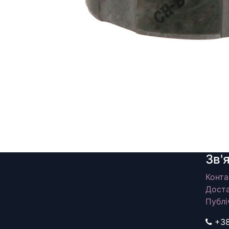
Зв'
Конта
Доста
Публі
+3