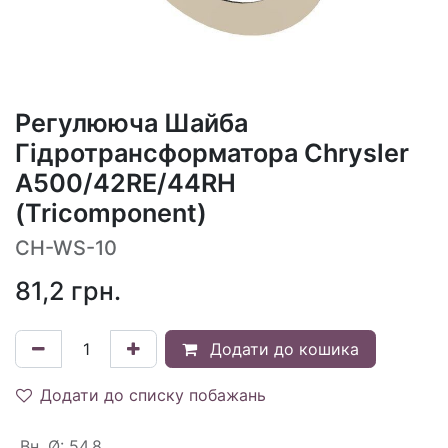
Регулююча Шайба
Гідротрансформатора Chrysler
A500/42RE/44RH
(Tricomponent)
CH-WS-10
81,2
грн.
Додати до кошика
Додати до списку побажань
Вн. Ø
:
54.8