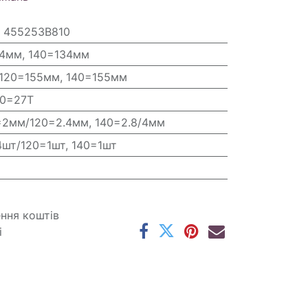
 455253B810
34мм, 140=134мм
 120=155мм, 140=155мм
40=27T
=2мм/120=2.4мм, 140=2.8/4мм
4шт/120=1шт, 140=1шт
ення коштів
і