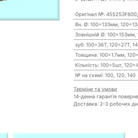
Оригінал №
:
455253F800,
Вн. Ø
:
100=133мм, 120=1
Зовнішній Ø
:
100=153мм,
зуб
:
100=36T, 120=27T, 1
Товщина
:
100=1.7мм, 120
Кількість
:
100=5шт, 120=
№ на схемі
:
100, 120, 140
Терміни та умови
14-денна гарантія поверн
Доставка: 2-3 робочих дн