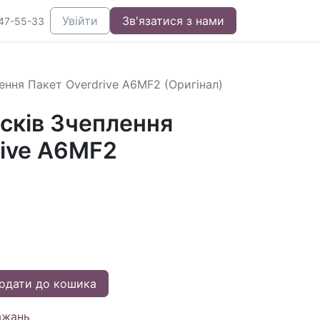
Увійти
Зв'язатися з нами
47-55-33
ення Пакет Overdrive A6MF2 (Оригінал)
сків Зчеплення
rive A6MF2
одати до кошика
ажань