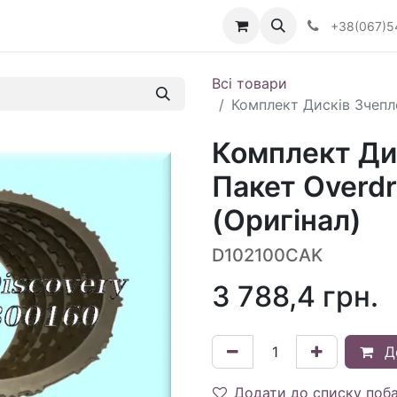
Визначити тип АКПП
+38(067)5
Всі товари
Комплект Дисків Зчепл
Комплект Ди
Пакет Overd
(Оригінал)
D102100CAK
3 788,4
грн.
Д
Додати до списку поб