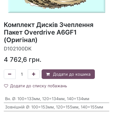
Комплект Дисків Зчеплення
Пакет Overdrive A6GF1
(Оригінал)
D102100DK
4 762,6
грн.
Додати до кошика
Додати до списку побажань
Вн. Ø
:
100=133мм, 120=134мм, 140=134мм
Зовнішній Ø
:
100=153мм, 120=155мм, 140=155мм