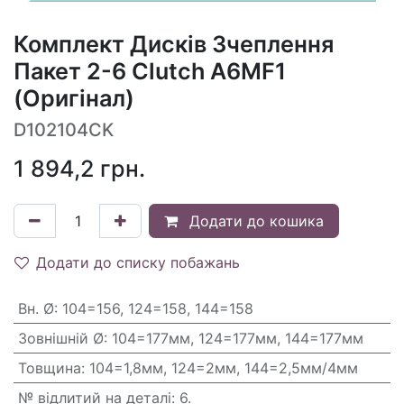
Комплект Дисків Зчеплення
Пакет 2-6 Clutch A6MF1
(Оригінал)
D102104CK
1 894,2
грн.
Додати до кошика
Додати до списку побажань
Вн. Ø
:
104=156, 124=158, 144=158
Зовнішній Ø
:
104=177мм, 124=177мм, 144=177мм
Товщина
:
104=1,8мм, 124=2мм, 144=2,5мм/4мм
№ відлитий на деталі
:
6.