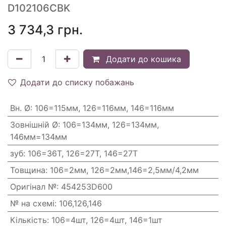
D102106CBK
3 734,3
грн.
Додати до кошика
Додати до списку побажань
Вн. Ø
:
106=115мм, 126=116мм, 146=116мм
Зовнішній Ø
:
106=134мм, 126=134мм,
146мм=134мм
зуб
:
106=36T, 126=27T, 146=27T
Товщина
:
106=2мм, 126=2мм,146=2,5мм/4,2мм
Оригінал №
:
454253D600
№ на схемі
:
106,126,146
Кількість
:
106=4шт, 126=4шт, 146=1шт