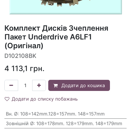
Комплект Дисків Зчеплення
Пакет Underdrive A6LF1
(Оригінал)
D102108BK
4 113,1
грн.
Додати до кошика
Додати до списку побажань
Вн. Ø
:
108=142mm.128=157mm. 148=157mm
Зовнішній Ø
:
108=178mm. 128=179mm. 148=179mm