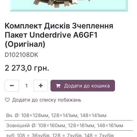
Комплект Дисків Зчеплення
Пакет Underdrive A6GF1
(Оригінал)
D102108DK
2 273,0
грн.
Додати до кошика
Додати до списку побажань
Вн. Ø
:
108=128мм, 128=141мм, 148=141мм
Зовнішній Ø
:
108=160мм, 128=161мм, 148=161мм
зуб
:
108 = 36зубів, 128 = 7зубів. 148 = 7зубів