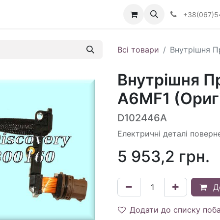
Визначити тип АКПП
+38(067)5
Всі товари
Внутрішня П
Внутрішня П
A6MF1 (Ориг
D102446A
Електричні деталі поверн
5 953,2
грн.
Д
Додати до списку поб