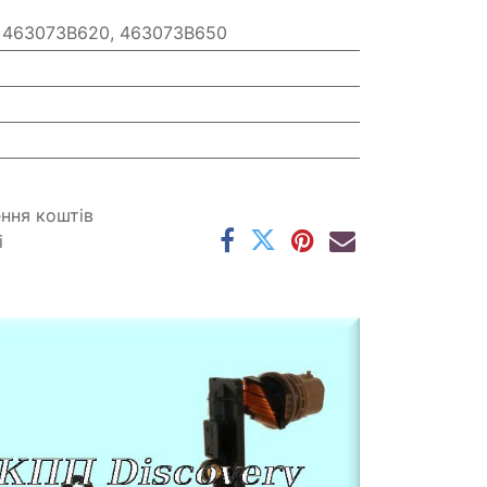
 463073B620, 463073B650
ення коштів
і