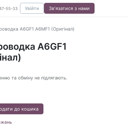
Увійти
Зв'язатися з нами
47-55-33
роводка A6GF1 A6MF1 (Оригінал)
роводка A6GF1
інал)
енню та обміну не підлягають.
одати до кошика
ажань