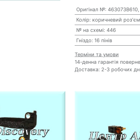
Оригінал №
:
463073B610,
Колір
:
коричневий роз'єм
№ на схемі
:
446
Гніздо
:
16 пінів
Терміни та умови
14-денна гарантія поверн
Доставка: 2-3 робочих дн